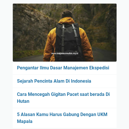
Pengantar Ilmu Dasar Manajemen Ekspedisi
Sejarah Pencinta Alam Di Indonesia
Cara Mencegah Gigitan Pacet saat berada Di
Hutan
5 Alasan Kamu Harus Gabung Dengan UKM
Mapala